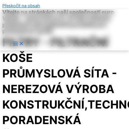
Přeskočit na obsah
Vítejte na stránkách naší společnosti euro
Vamex . Jsme hrdí na to, že Vám můžeme
představit naše jedinečné produkty pro
průmyslové využití
FILTRY - FILTRAČNÍ
KOŠE
PRŮMYSLOVÁ SÍTA -
NEREZOVÁ VÝROBA
KONSTRUKČNÍ,TECHN
PORADENSKÁ