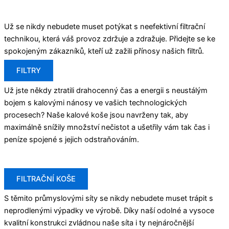
Už se nikdy nebudete muset potýkat s neefektivní filtrační
technikou, která váš provoz zdržuje a zdražuje. Přidejte se ke
spokojeným zákazníků, kteří už zažili přínosy našich filtrů.
FILTRY
Už jste někdy ztratili drahocenný čas a energii s neustálým
bojem s kalovými nánosy ve vašich technologických
procesech? Naše kalové koše jsou navrženy tak, aby
maximálně snížily množství nečistot a ušetřily vám tak čas i
peníze spojené s jejich odstraňováním.
FILTRAČNÍ KOŠE
S těmito průmyslovými síty se nikdy nebudete muset trápit s
neprodlenými výpadky ve výrobě. Díky naší odolné a vysoce
kvalitní konstrukci zvládnou naše síta i ty nejnáročnější