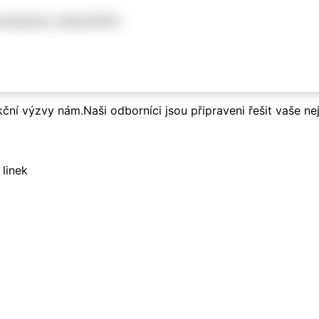
é požadavky zákazníkům
ní výzvy nám.Naši odborníci jsou připraveni řešit vaše nej
 linek