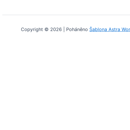
Copyright © 2026 | Poháněno
Šablona Astra Wo
Cookies
Na webu používáme cookies. Pokud si myslíte, že je to v p
Nastavení
Odmítnout všechny
Přijmout všechny
Cookies
Zvolte, jaké soubory cookie chcete přijímat. Vaše volba 
Nezbytné
Tyto soubory cookie nejsou volitelné. Jsou nezbytn
Statistiky
Abychom mohli zlepšovat funkčnost a strukturu webo
Uživatelská zkušenost
Aby naše webové stránky fungovaly při vaší návštěv