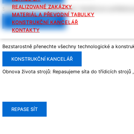
REALIZOVANÉ ZAKÁZKY
S naší nerezovou výrobou , jsme flexibilní pro potřebn
MATERIÁL A PŘEVODNÍ TABULKY
NEREZOVÁ VÝROBA
KONSTRUKČNÍ KANCELÁŘ
KONTAKTY
Bezstarostně přenechte všechny technologické a konstrukč
KONSTRUKČNÍ KANCELÁŘ
Obnova života strojů: Repasujeme síta do třídicích strojů ,
REPASE SÍT