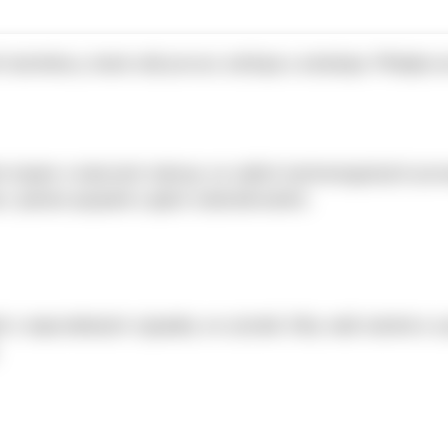
 technikou, která váš provoz zdržuje a zdražuje. Přidejte s
lým bojem s kalovými nánosy ve vašich technologických pro
 i peníze spojené s jejich odstraňováním.
t s neprodlenými výpadky ve výrobě. Díky naší odolné a vys