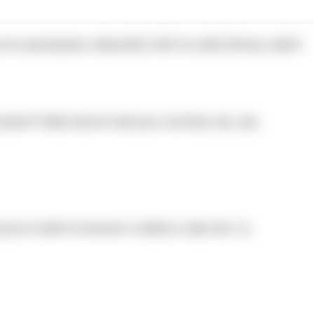
e ke spokojeným zákazníků, kteří už zažili přínosy našich
cesech? Naše kalové koše jsou navrženy tak, aby
oce kvalitní konstrukci zvládnou naše síta i ty