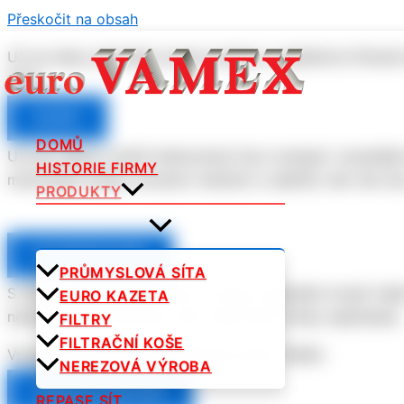
Přeskočit na obsah
Už se nikdy nebudete muset potýkat s neefektivní filtrační
filtrů.
FILTRY
DOMŮ
Už jste někdy ztratili drahocenný čas a energii s neustá
HISTORIE FIRMY
maximálně snížily množství nečistot a ušetřily vám tak čas
PRODUKTY
FILTRAČNÍ KOŠE
PRŮMYSLOVÁ SÍTA
S těmito průmyslovými síty se nikdy nebudete muset trápi
EURO KAZETA
nejnáročnější podmínky, aby vaše práce nikdy nepřestala.
FILTRY
FILTRAČNÍ KOŠE
Vstupte do nové éry bezproblémového třídění.
NEREZOVÁ VÝROBA
PRŮMYSLOVÁ SÍTA
REPASE SÍT